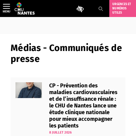
Aller
URGENCES ET
Outils d'accessibilité
NUMÉROS
au
MENU
UTILES
contenu
Médias - Communiqués de
presse
CP - Prévention des
maladies cardiovasculaires
et de l’insuffisance rénale :
le CHU de Nantes lance une
étude clinique nationale
pour mieux accompagner
les patients
8 JUILLET 2026