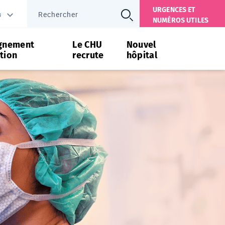
URGENCES ET
s
NUMÉROS UTILES
gnement
Le CHU
Nouvel
tion
recrute
hôpital