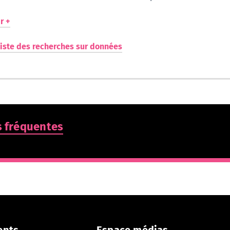
r +
liste des recherches sur données
 fréquentes
ents
Espace médias