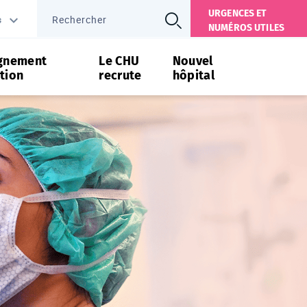
URGENCES ET
s
NUMÉROS UTILES
gnement
Le CHU
Nouvel
tion
recrute
hôpital