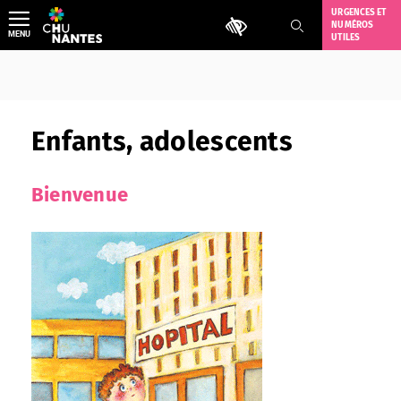
Aller
URGENCES ET
Outils d'accessibilité
NUMÉROS
au
MENU
UTILES
contenu
Enfants, adolescents
Bienvenue