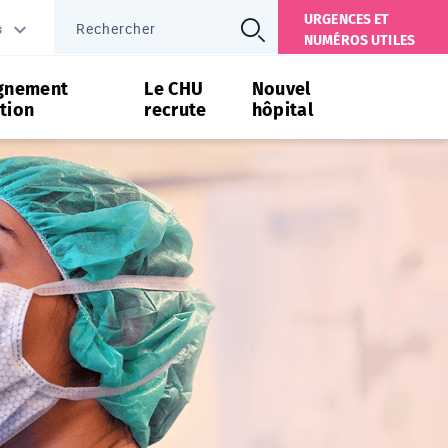
URGENCES ET
s
NUMÉROS UTILES
gnement
Le CHU
Nouvel
tion
recrute
hôpital