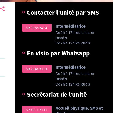
Contacter l'unité par SMS
Intermédiatrice
06 03 55 64 34
De 9h à 17h les lundis et
mardis
De 9h à 12h les jeudis
En visio par Whatsapp
Intermédiatrice
06 03 55 64 34
De 9h à 17h les lundis et
mardis
De 9h à 12h les jeudis
Secrétariat de l'unité
Accueil physique, SMS et
07 50 18 74 11