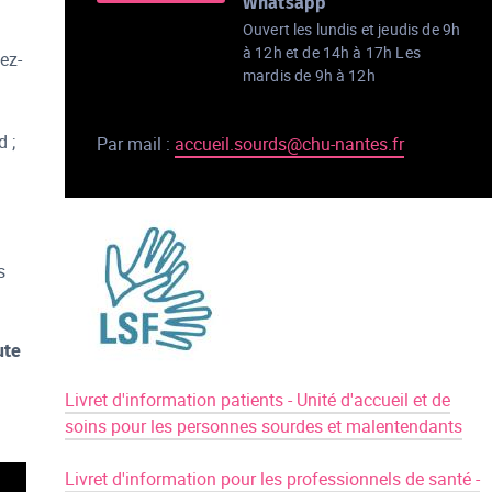
Whatsapp
Ouvert les lundis et jeudis de 9h
à 12h et de 14h à 17h Les
ez-
mardis de 9h à 12h
 ;
Par mail :
accueil.sourds@chu-nantes.fr
s
ute
Livret d'information patients - Unité d'accueil et de
soins pour les personnes sourdes et malentendants
Livret d'information pour les professionnels de santé -