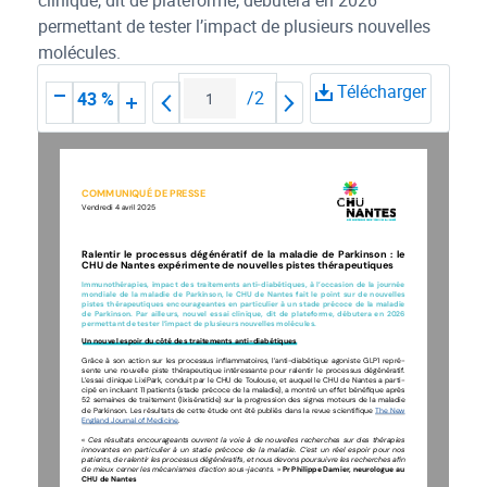
clinique, dit de plateforme, débutera en 2026
permettant de tester l’impact de plusieurs nouvelles
molécules.
Télécharger
/
2
43 %
COMMUNIQUÉ DE PRESSE
Vendredi 4 avril 2025
Ralentir  le  processus  dégénératif  de  la  maladie  de  Parkinson  :  le  
CHU de Nantes expérimente de nouvelles pistes thérapeutiques
Immunothérapies,  impact  des  traitements  anti-diabétiques,  à  l’occasion  de  la  journée  
mondiale  de  la  maladie  de  Parkinson,  le  CHU  de  Nantes  fait  le  point  sur  de  nouvelles  
pistes  thérapeutiques  encourageantes  en  particulier  à  un  stade  précoce  de  la  maladie  
de  Parkinson.  Par  ailleurs,  nouvel  essai  clinique,  dit  de  plateforme,  débutera  en  2026  
permettant de tester l’impact de plusieurs nouvelles molécules.
Un nouvel espoir du côté des traitements anti-diabétiques 
Grâce à son action sur les processus inflammatoires, l’anti-diabétique agoniste GLP1 repré
-
sente une nouvelle piste thérapeutique intéressante pour ralentir le processus dégénératif. 
L’essai clinique LixiPark, conduit par le CHU de Toulouse, et auquel le CHU de Nantes a parti
-
cipé en incluant 11 patients (stade précoce de la maladie), a montré un effet bénéfique après 
52 semaines de traitement (lixisénatide) sur la progression des signes moteurs de la maladie 
de Parkinson. Les résultats de cette étude ont été publiés dans la revue scientifique 
The New 
England Journal of Medicine
. 
« 
Ces  résultats  encourageants  ouvrent  la  voie  à  de  nouvelles  recherches  sur  des  thérapies  
innovantes  en  particulier  à  un  stade  précoce  de  la  maladie.  C’est  un  réel  espoir  pour  nos  
patients, de ralentir les processus dégénératifs, et nous devons poursuivre les recherches afin 
de mieux cerner les mécanismes d’action sous-jacents.
 » 
Pr Philippe Damier, neurologue au 
CHU de Nantes