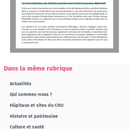
Les immunothérapies, des résultats prometteurs pour freiner le processus dégénératif
Grâce aux recherches menées sur cette maladie, le rôle de l’alphasynucléine, protéine impliquée 
dans le transport et la libération des neurotransmetteurs*, a pu être démontré. Une production 
anormalement élevée de cette protéine serait en cause dans le processus neurodégénératif, ce 
qui en fait une piste thérapeutique intéressante. Le CHU de Nantes a pris part à l’essai clinique 
PASADENA testant un traitement par immunothérapie dirigé contre l’alphasynucléine afin de 
réduire son accumulation. 
Les résultats de cet essai clinique international (Allemagne, Autriche, Espagne, Etats-Unis, 
France), au cours duquel le CHU de Nantes a inclus le premier patient européen, révèlent que 
pour les patients avec des formes plus rapidement évolutives de la maladie, un ralentissement 
de la progression de la maladie est observé. En revanche, les analyses réalisées sur l’ensemble 
des patients ne permettent pas de démontrer l’efficacité de cette thérapie. 271 des 316 patients 
inclus dans cette étude ont été suivis dans une étude d’extension dans laquelle tous ont reçu 
le traitement actif. 
Dans la même rubrique
Actualités
Qui sommes-nous ?
Hôpitaux et sites du CHU
Histoire et patrimoine
Culture et santé