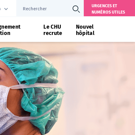
URGENCES ET
s
NUMÉROS UTILES
gnement
Le CHU
Nouvel
tion
recrute
hôpital