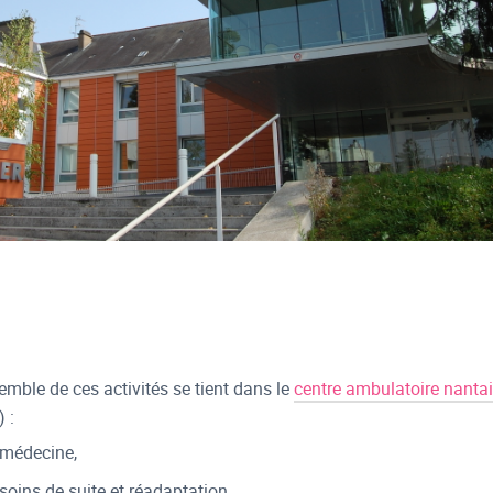
:
semble de ces activités se tient dans le
centre ambulatoire nanta
) :
 médecine,
soins de suite et réadaptation,