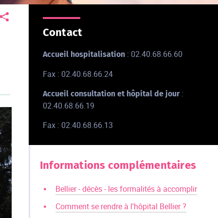
Contact
: 02.40.68.66.60
Accueil hospitalisation
Fax : 02.40.68.66.24
:
Accueil consultation et hôpital de jour
02.40.68.66.19
Fax : 02.40.68.66.13
Informations complémentaires
Bellier - décès - les formalités à accomplir
Comment se rendre à l'hôpital Bellier ?