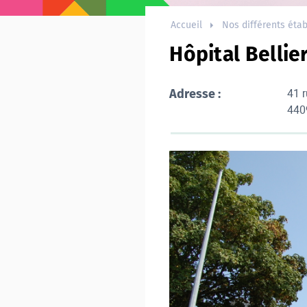
Accueil
Nos différents éta
Hôpital Bellie
41 r
Adresse :
440