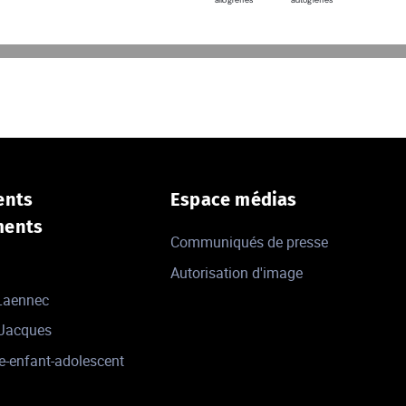
 Nantes
ents
Espace médias
ments
Communiqués de presse
Autorisation d'image
 Laennec
-Jacques
e-enfant-adolescent