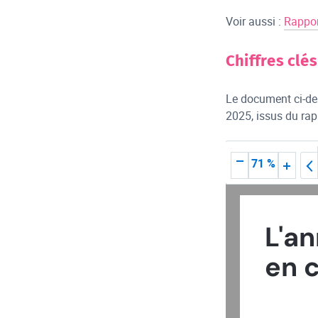
Voir aussi :
Rappor
Chiffres clé
Le document ci-de
2025, issus du rapp
71 %
L'a
en c