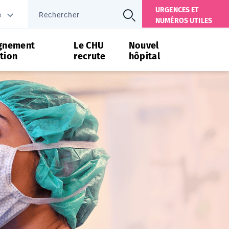
URGENCES ET
s
NUMÉROS UTILES
gnement
Le CHU
Nouvel
tion
recrute
hôpital