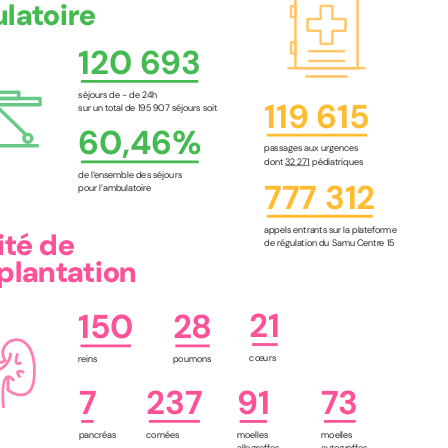
latoire
120 693
séjours de - de 24h
119 615
sur un total de 195 907 séjours soit
60,46%
passages aux urgences
dont 
32 271
 pédiatriques
de l’ensemble des séjours 
777 312
pour l’ambulatoire
appels entrants sur la plateforme
ité de 
de régulation du Samu Centre 15
plantation
21
150
28
cœurs
reins
poumons
7
237
91
73
pancréas
cornées
moelles 
moelles 
allogreffes
autogreffes