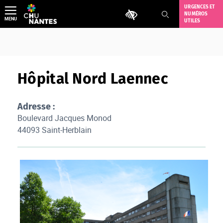
Aller
URGENCES ET
Outils d'accessibilité
NUMÉROS
au
MENU
UTILES
contenu
Hôpital Nord Laennec
Adresse :
Boulevard Jacques Monod
44093 Saint-Herblain