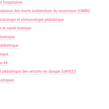
t hospitalisé
national des morts inattendues du nourrisson (OMIN)
atologie et immunologie pédiatrique
e et santé mentale
diatrique
édiatrique
nique
ée 44
il pédiatrique des enfants en danger (UAPED)
atriques