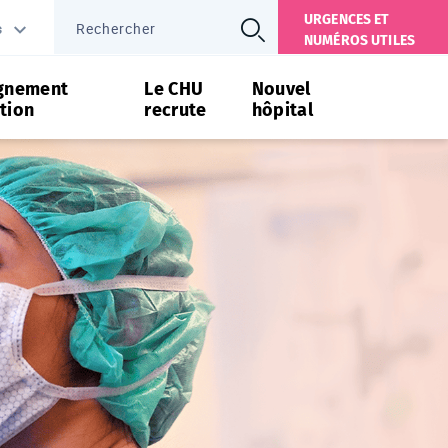
URGENCES ET
s
NUMÉROS UTILES
gnement
Le CHU
Nouvel
tion
recrute
hôpital