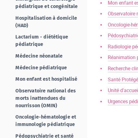
Mon enfant es
pédiatrique et congénitale
Observatoire 
Hospitalisation à domicile
Oncologie-hém
(HAD)
Pédosychiatri
Lactarium - diététique
pédiatrique
Radiologie pé
Médecine néonatale
Réanimation p
Médecine pédiatrique
Recherche cli
Santé Protég
Mon enfant est hospitalisé
Unité d'accue
Observatoire national des
morts inattendues du
Urgences pédi
nourrisson (OMIN)
Oncologie-hématologie et
immunologie pédiatrique
Pédopsychiatrie et santé