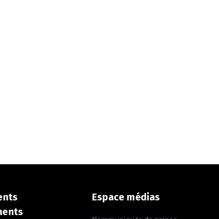
ents
Espace médias
ments