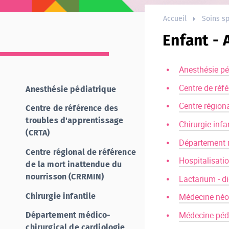
Accueil
Soins sp
Enfant -
Anesthésie pé
Centre de réf
Anesthésie pédiatrique
Centre région
Centre de référence des
troubles d'apprentissage
Chirurgie infa
(CRTA)
Département m
Centre régional de référence
Hospitalisati
de la mort inattendue du
nourrisson (CRRMIN)
Lactarium - di
Chirurgie infantile
Médecine néo
Médecine péd
Département médico-
chirurgical de cardiologie