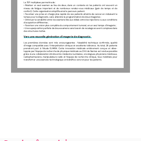
La TEP multiplexe permettra de : 
•  Réaliser  un  seul  examen  au  lieu  de  deux,  dans  un  contexte  où  les  patients  ont  souvent  un  
niveau  de  fatigue  important  et  de  nombreux  rendez-vous  médicaux  (gain  de  temps  et  de  
confort). Cette organisation simplifie ainsi le parcours patient. 
• Favoriser une prise en charge plus rapide de ces patients atteints de cancer en réduisant le 
temps pour le diagnostic, sans attendre la programmation de deux imageries ; 
• Diminuer la variabilité entre les examens liés aux délais entre les injections ou aux conditions 
d’acquisition différentes ; 
• Favoriser une vision plus complète du comportement tumoral, en un seul temps d’imagerie ; 
• Une superposition parfaite de deux examens sans besoin de recalage souvent complexe dans 
des structures molles. 
Vers une nouvelle génération d’imagerie de diagnostic
Les premières données sont très encourageantes : faisabilité technique confirmée, qualité 
d’image compatible avec l’interprétation clinique et excellente tolérance. Au total, 28 patients 
prendront  part  à  l’étude  ELMIRA.  Cette  innovation  médicale  entièrement  conçue  et  déve
-
loppée par l’équipe de recherche de physique médicale au CHU de Nantes est rendue possible 
grâce à une collaboration étroite entre médecins nucléaires, oncologues, physiciens médicaux, 
radiopharmaciens, manipulateurs radio et l’équipe de recherche clinique, tous mobilisés pour 
transformer une avancée technologique en bénéfice concret pour les patients.