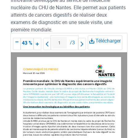
innovante développée au service de médecine
nucléaire du CHU de Nantes. Elle permet aux patients
atteints de cancers digestifs de réaliser deux
examens de diagnostic en une seule visite, une
première mondiale.
Télécharger
/
3
43 %
COMMUNIQUÉ DE PRESSE
Mercredi 20 mai 2026
Première mondiale : le CHU de Nantes expérimente une imagerie 
innovante pour optimiser le diagnostic des cancers digestifs
Le  premier  patient  de  l’étude  clinique  ELMIRA  a  été  inclus  en  février  2026  au  CHU  de  
Nantes.  Cette  étude,  menée  dans  le  cadre  du  projet  de  Recherche  hospitalo-universi
-
taire OPERANDI coordonné par l’AP-HP, a pour objectif d’évaluer la faisabilité et l’intérêt 
de l’imagerie multiplexe
, une technique d’imagerie innovante développée au service de 
1
médecine nucléaire du CHU de Nantes. Elle permet aux patients atteints de cancers diges
-
tifs de réaliser deux examens de diagnostic en une seule visite, une première mondiale. 
Une innovation technologique au bénéfice des patients
Actuellement, pour réaliser deux examens de Tomographie par émission de positons (TEP) avec 
deux traceurs différents, les patients viennent deux fois à plusieurs jours d’intervalle au sein du 
service de médecine nucléaire. 
L’étude ELMIRA promue par le CHU de Nantes et menée dans le cadre du projet de Recherche 
hospitalo-universitaire OPERANDI, vise à démontrer la faisabilité et la robustesse de la recons
-
truction  d’images  après  injection  simultanée  de  deux  traceurs  lors  d’un  seul  examen.  Cette  
étude est menée auprès de patients atteints de carcinome hépatocellulaire (cancer du foie) ou 
de tumeurs neuro-endocrines gastro-entéro-pancréatiques (tumeurs du tube digestif ou du 
pancréas, issues de cellules capables de produire des hormones). 