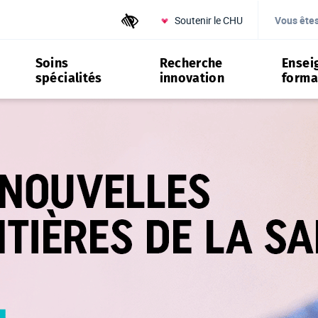
Soutenir le CHU
Outils d'accessibilité
Vous ête
Soins
Recherche
Ensei
spécialités
innovation
forma
es et spécialités médicales