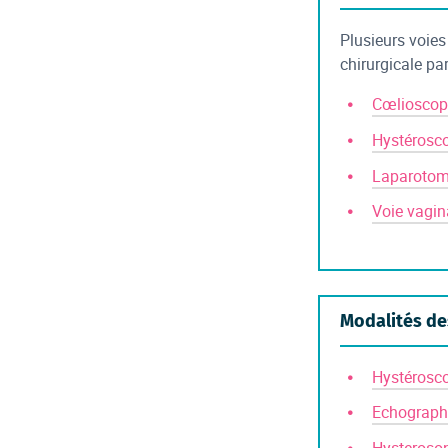
Plusieurs voies
chirurgicale pa
Cœlioscop
Hystérosc
Laparotom
Voie vagin
Modalités de
Hystérosc
Echographi