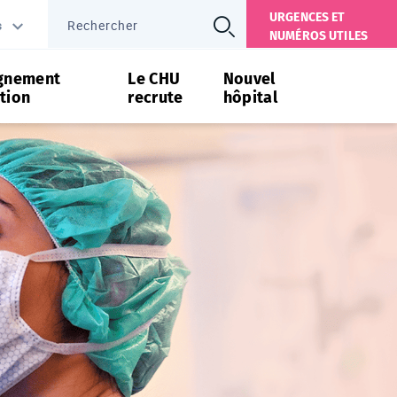
URGENCES ET
s
NUMÉROS UTILES
gnement
Le CHU
Nouvel
tion
recrute
hôpital