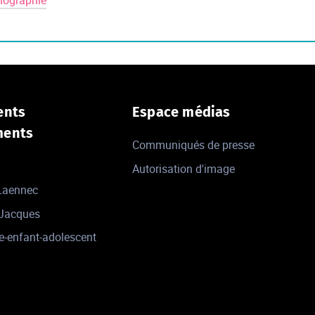
nographie
ents
Espace médias
ments
Communiqués de presse
Autorisation d'image
 Laennec
-Jacques
e-enfant-adolescent