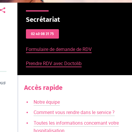
Secrétariat
02 40 08 31 75
Formulaire de demande de RDV
Prendre RDV avec Doctolib
ous
Accès rapide
Notre équipe
Comment vous rendre dans le service ?
Toutes les informations concernant votre
hospitalisation