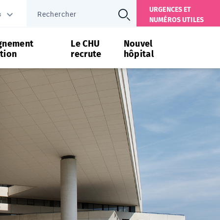
URGENCES ET
s
NUMÉROS UTILES
gnement
Le CHU
Nouvel
tion
recrute
hôpital