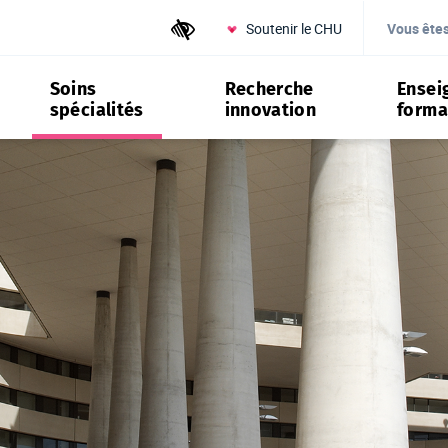
Soutenir le CHU
Outils d'accessibilité
Vous ête
Soins
Recherche
Ensei
spécialités
innovation
forma