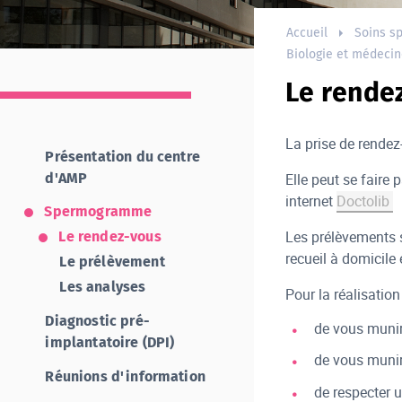
Accueil
Soins sp
Biologie et médecin
Le rende
La prise de rendez
Présentation du centre
Elle peut se faire
d'AMP
internet
Doctolib
Spermogramme
Les prélèvements s
Le rendez-vous
recueil à domicile 
Le prélèvement
Les analyses
Pour la réalisation
Diagnostic pré-
de vous munir 
implantatoire (DPI)
de vous munir
Réunions d'information
de respecter u