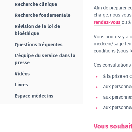
Recherche clinique
Afin de préparer c
charge, nous vous
Recherche fondamentale
ou à 
rendez-vous
Révision de la loi de
bioéthique
Vous pourrez y ajou
médecin/sage-femm
Questions fréquentes
conditions (sous 
L'équipe du service dans la
presse
Ces consultations 
Vidéos
à la prise en c
Livres
aux personnes
Espace médecins
aux personnes
aux personnes
Vous souhait