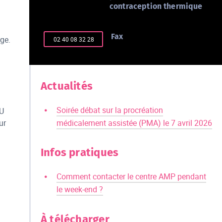
contraception thermique
Fax
rge.
 02 40 08 32 28
Actualités
Soirée débat sur la procréation
HU
médicalement assistée (PMA) le 7 avril 2026
ur
Infos pratiques
Comment contacter le centre AMP pendant
le week-end ?
À télécharger