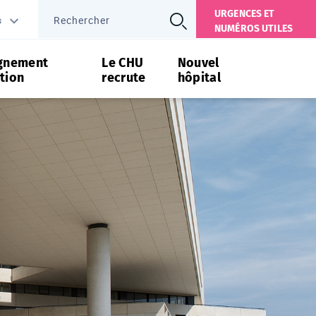
URGENCES ET
s
NUMÉROS UTILES
gnement
Le CHU
Nouvel
tion
recrute
hôpital