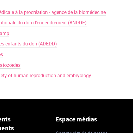
dicale à la procréation - agence de la biomédecine
nationale du don d'engendrement (ANDDE)
Bamp
des enfants du don (ADEDD)
es
atozoïdes
iety of human reproduction and embryology
ents
Espace médias
ments