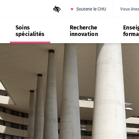
Soutenir le CHU
Outils d'accessibilité
Vous ête
Soins
Recherche
Ensei
spécialités
innovation
forma