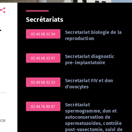
Secrétariats
-
Secretariat biologie de la
02 40 08 32 34
reproduction
Secretariat diagnostic
02 40 08 33 97
pre-implantatoire
Secretariat FIV et don
02 40 08 32 33
d'ovocytes
Secrétariat
02 44 76 80 87
spermogramme, don et
autoconservation de
ice
spermatozoides, contrôle
post-vasectomie, suivi de