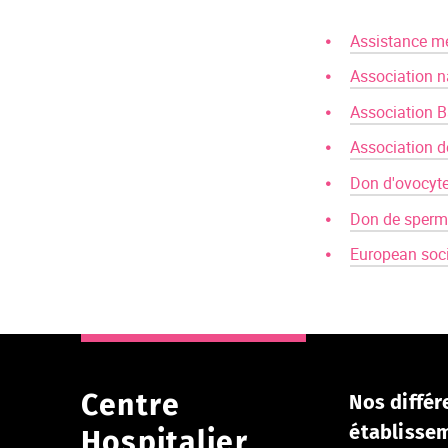
Assistance mé
Association 
Association 
Association 
Don d'ovocyt
Don de sperm
European soc
Centre
Nos différ
établisse
Hospitalier