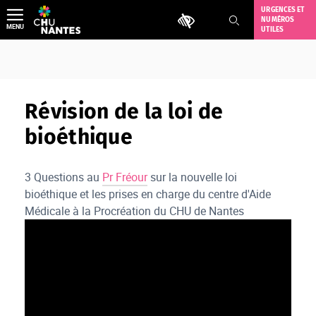
Aller
URGENCES ET
Outils d'accessibilité
NUMÉROS
au
MENU
UTILES
contenu
Révision de la loi de
bioéthique
3 Questions au
Pr Fréour
sur la nouvelle loi
bioéthique et les prises en charge du centre d'Aide
Médicale à la Procréation du CHU de Nantes