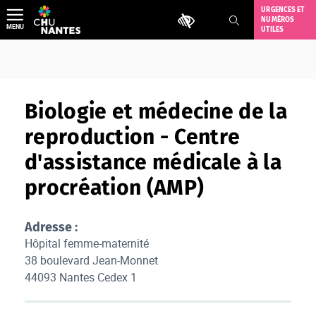
Aller
URGENCES ET
Outils d'accessibilité
NUMÉROS
au
MENU
UTILES
contenu
Biologie et médecine de la
reproduction - Centre
d'assistance médicale à la
procréation (AMP)
Adresse :
Hôpital femme-maternité
38 boulevard Jean-Monnet
44093 Nantes Cedex 1