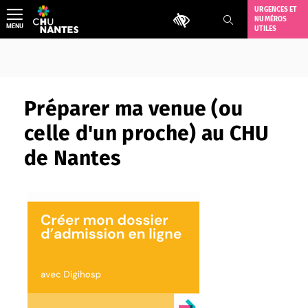
Aller
URGENCES ET
Outils d'accessibilité
NUMÉROS
au
MENU
UTILES
contenu
Préparer ma venue (ou
celle d'un proche) au CHU
de Nantes