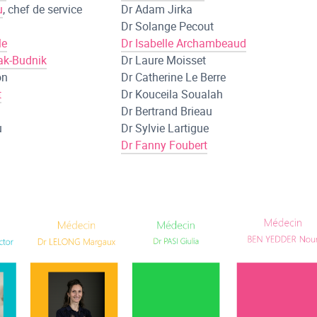
u
, chef de service
Dr Adam Jirka
Dr Solange Pecout
le
Dr Isabelle Archambeaud
ak-Budnik
Dr Laure Moisset
on
Dr Catherine Le Berre
t
Dr Kouceila Soualah
Dr Bertrand Brieau
u
Dr Sylvie Lartigue
Dr Fanny Foubert