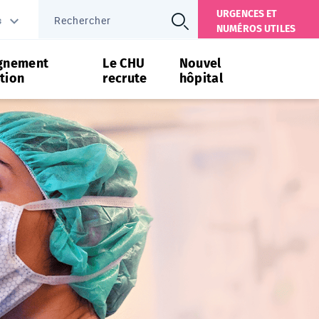
URGENCES ET
s
NUMÉROS UTILES
gnement
Le CHU
Nouvel
tion
recrute
hôpital