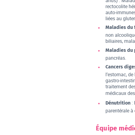
anus) : Malad
rectocolite hé
auto-immunes 
liées au glut
Maladies du f
non alcooliqu
biliaires, mal
Maladies du 
pancréas.
Cancers diges
l’estomac, de 
gastro-intesti
traitement de
médicaux des
:
Dénutrition
parentérale à
Équipe médi