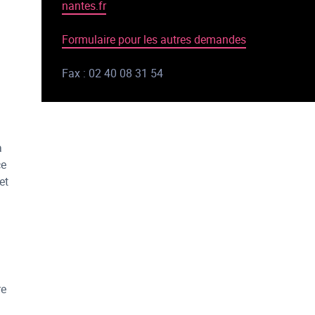
nantes.fr
Formulaire pour les autres demandes
Fax : 02 40 08 31 54
a
ce
et
re