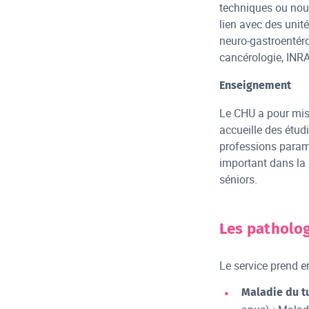
techniques ou nouv
lien avec des unit
neuro-gastroenté
cancérologie, INRA
Enseignement
Le CHU a pour miss
accueille des étud
professions paramé
important dans la 
séniors.
Les patholog
Le service prend e
Maladie du t