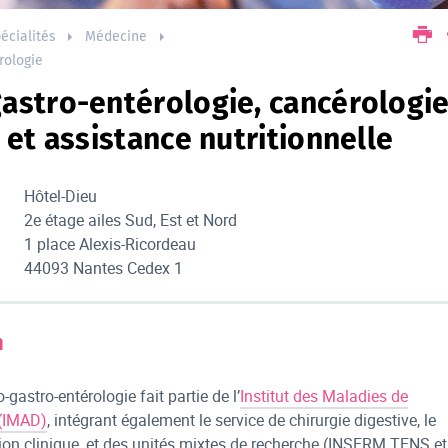
écialités
Médecine
rologie
astro-entérologie, cancérologi
 et assistance nutritionnelle
Hôtel-Dieu
2e étage ailes Sud, Est et Nord
1 place Alexis-Ricordeau
44093 Nantes Cedex 1
n
-gastro-entérologie fait partie de l’
Institut des Maladies de
 (IMAD)
, intégrant également le service de chirurgie digestive, le
tion clinique, et des unités mixtes de recherche (INSERM TENS et