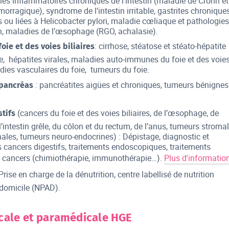
ies inflammatoires chroniques de l’intestin (maladie de Crohn et
morragique), syndrome de l’intestin irritable, gastrites chronique
ou liées à Helicobacter pylori, maladie cœliaque et pathologies
en, maladies de l’œsophage (RGO, achalasie).
: cirrhose, stéatose et stéato-hépatite
oie et des voies biliaires
e, hépatites virales, maladies auto-immunes du foie et des voie
adies vasculaires du foie, tumeurs du foie.
: pancréatites aigües et chroniques, tumeurs bénignes
pancréas
(cancers du foie et des voies biliaires, de l’œsophage, de
tifs
l’intestin grêle, du côlon et du rectum, de l’anus, tumeurs stroma
nales, tumeurs neuro-endocrines) : Dépistage, diagnostic et
s cancers digestifs, traitements endoscopiques, traitements
 cancers (chimiothérapie, immunothérapie…).
Plus d'informati
 Prise en charge de la dénutrition, centre labellisé de nutrition
 domicile (NPAD).
cale et paramédicale HGE