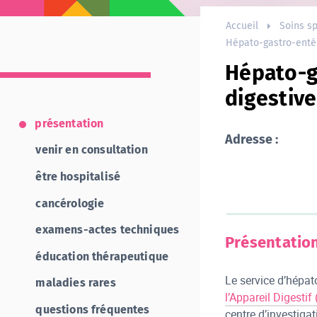
Accueil
Soins sp
Hépato-gastro-enté
Hépato-g
digestive
présentation
Adresse :
venir en consultation
être hospitalisé
cancérologie
examens-actes techniques
Présentatio
éducation thérapeutique
Le service d’hépato
maladies rares
l’Appareil Digestif
questions fréquentes
centre d’investiga