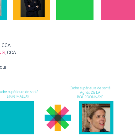
, CCA
NG
, CCA
our