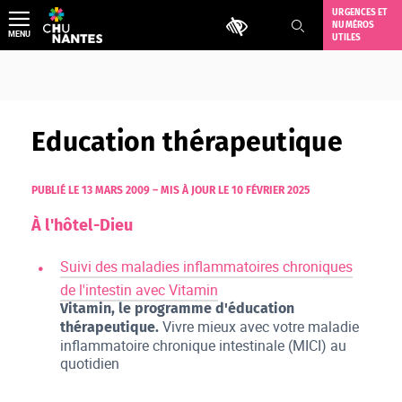
Aller
URGENCES ET
Outils d'accessibilité
NUMÉROS
au
MENU
UTILES
contenu
Education thérapeutique
PUBLIÉ LE 13 MARS 2009
–
MIS À JOUR LE 10 FÉVRIER 2025
À l'hôtel-Dieu
Suivi des maladies inflammatoires chroniques
de l'intestin avec Vitamin
Vitamin, le programme d'éducation
Vivre mieux avec votre maladie
thérapeutique.
inflammatoire chronique intestinale (MICI) au
quotidien