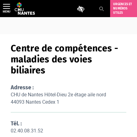
Aller
URGENCES ET
Outils d'accessibilité
NUMÉROS
au
MENU
UTILES
contenu
Centre de compétences -
maladies des voies
biliaires
Adresse :
CHU de Nantes Hôtel-Dieu 2e étage aile nord
44093 Nantes Cedex 1
Tél. :
02.40.08.31.52