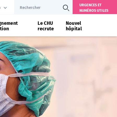
URGENCES ET
s
NUMÉROS UTILES
gnement
Le CHU
Nouvel
tion
recrute
hôpital