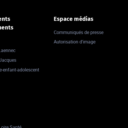
ents
Espace médias
ments
Communiqués de presse
Autorisation d'image
 Laennec
-Jacques
e-enfant-adolescent
Loire Santé