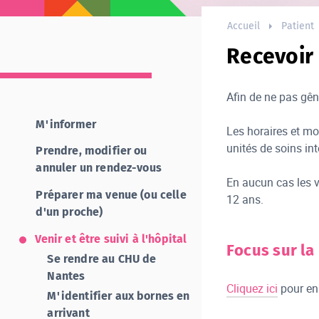
Accueil
Patient
Recevoir
Afin de ne pas gên
M'informer
Les horaires et mod
unités de soins int
Prendre, modifier ou
annuler un rendez-vous
En aucun cas les v
Préparer ma venue (ou celle
12 ans.
d'un proche)
Venir et être suivi à l'hôpital
Focus sur la
Se rendre au CHU de
Nantes
Cliquez ici
pour en 
M'identifier aux bornes en
arrivant