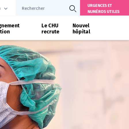
URGENCES ET
s
NUMÉROS UTILES
gnement
Le CHU
Nouvel
tion
recrute
hôpital