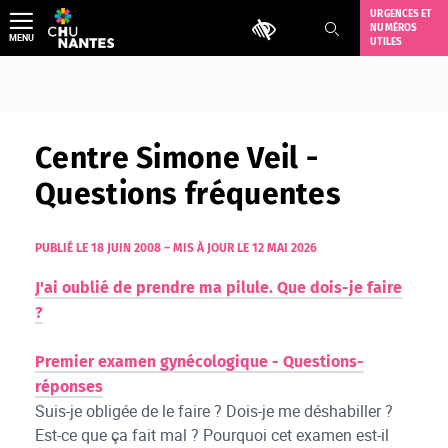
Aller
URGENCES ET
Outils d'accessibilité
NUMÉROS
au
MENU
UTILES
contenu
Centre Simone Veil -
Questions fréquentes
PUBLIÉ LE 18 JUIN 2008
–
MIS À JOUR LE 12 MAI 2026
J'ai oublié de prendre ma pilule. Que dois-je faire
?
Premier examen gynécologique - Questions-
réponses
Suis-je obligée de le faire ? Dois-je me déshabiller ?
Est-ce que ça fait mal ? Pourquoi cet examen est-il