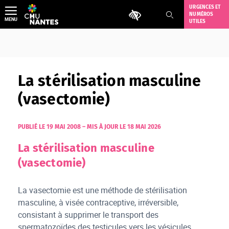
Aller
URGENCES ET
Outils d'accessibilité
NUMÉROS
au
MENU
UTILES
contenu
La stérilisation masculine
(vasectomie)
PUBLIÉ LE 19 MAI 2008
–
MIS À JOUR LE 18 MAI 2026
La stérilisation masculine
(vasectomie)
La vasectomie est une méthode de stérilisation
masculine, à visée contraceptive, irréversible,
consistant à supprimer le transport des
spermatozoïdes des testicules vers les vésicules