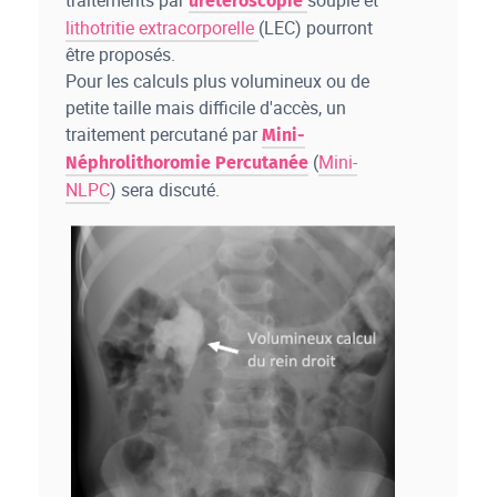
traitements par
souple et
urétéroscopie
lithotritie extracorporelle
(LEC) pourront
être proposés.
Pour les calculs plus volumineux ou de
petite taille mais difficile d'accès, un
traitement percutané par
Mini-
(
Mini-
Néphrolithoromie Percutanée
NLPC
) sera discuté.