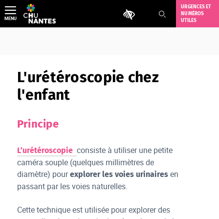
Aller
URGENCES ET
Outils d'accessibilité
NUMÉROS
au
MENU
UTILES
contenu
L'urétéroscopie chez
l'enfant
Principe
consiste à utiliser une petite
L’urétéroscopie
caméra souple (quelques millimètres de
diamètre) pour
en
explorer les voies urinaires
passant par les voies naturelles.
Cette technique est utilisée pour explorer des