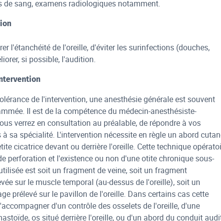
es de sang, examens radiologiques notamment.
tion
er l'étanchéité de l'oreille, d'éviter les surinfections (douches,
liorer, si possible, l'audition.
intervention
tolérance de l'intervention, une anesthésie générale est souvent
ammée. Il est de la compétence du médecin-anesthésiste-
ous verrez en consultation au préalable, de répondre à vos
 à sa spécialité. L'intervention nécessite en règle un abord cuta
tite cicatrice devant ou derrière l'oreille. Cette technique opérato
de perforation et l'existence ou non d'une otite chronique sous-
utilisée est soit un fragment de veine, soit un fragment
vée sur le muscle temporal (au-dessus de l'oreille), soit un
ge prélevé sur le pavillon de l'oreille. Dans certains cas cette
s'accompagner d'un contrôle des osselets de l'oreille, d'une
astoïde, os situé derrière l'oreille, ou d'un abord du conduit audit