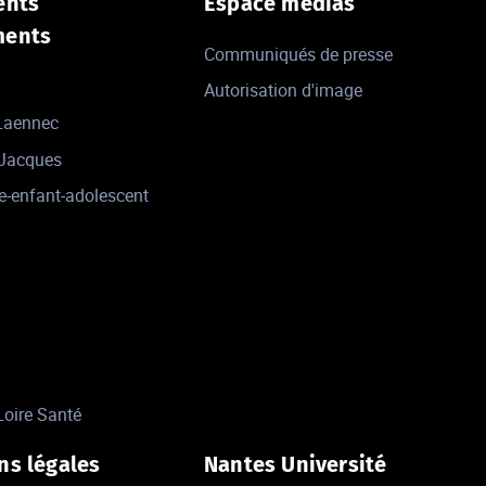
ents
Espace médias
ments
Communiqués de presse
Autorisation d'image
 Laennec
-Jacques
e-enfant-adolescent
Loire Santé
ns légales
Nantes Université