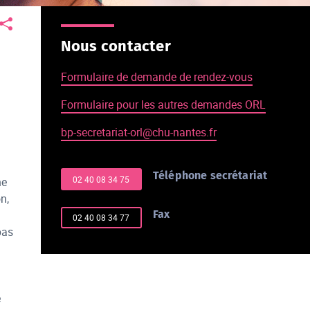
Nous contacter
Formulaire de demande de rendez-vous
Formulaire pour les autres demandes ORL
bp-secretariat-orl@chu-nantes.fr
Téléphone secrétariat
02 40 08 34 75
ne
n,
Fax
02 40 08 34 77
pas
e