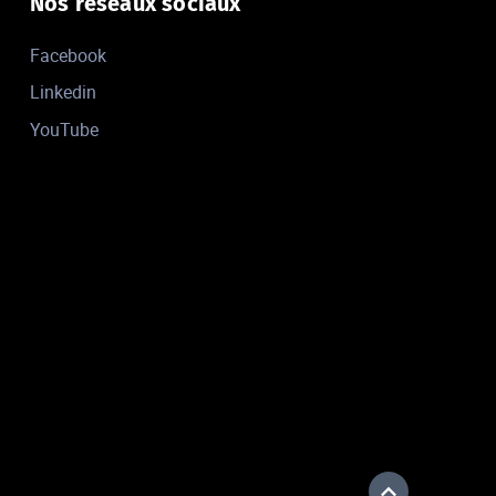
Nos réseaux sociaux
Facebook
Linkedin
YouTube
Haut