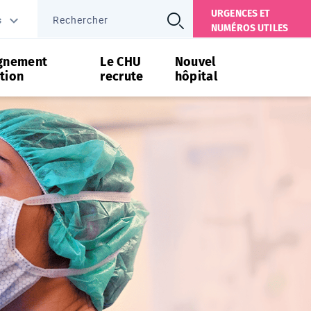
URGENCES ET
s
NUMÉROS UTILES
gnement
Le CHU
Nouvel
tion
recrute
hôpital