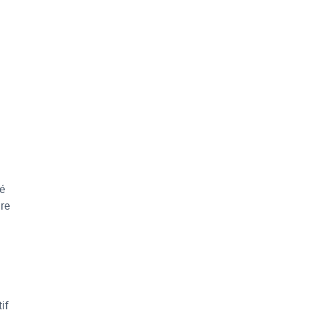
né
ire
if