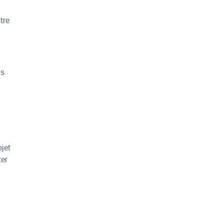
tre
ns
bjet
ter