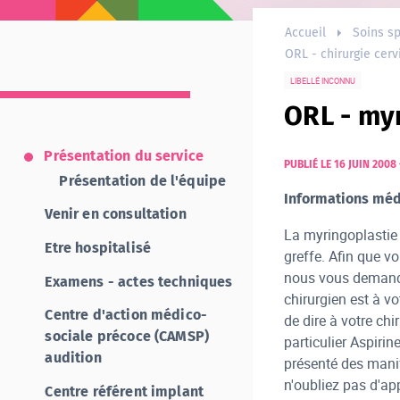
Accueil
Soins sp
ORL - chirurgie cerv
LIBELLÉ INCONNU
ORL - my
Présentation du service
PUBLIÉ LE 16 JUIN 2008
Présentation de l'équipe
Informations médi
Venir en consultation
La myringoplastie 
Etre hospitalisé
greffe. Afin que v
nous vous demando
Examens - actes techniques
chirurgien est à v
Centre d'action médico-
de dire à votre ch
sociale précoce (CAMSP)
particulier Aspirin
audition
présenté des manif
n'oubliez pas d'ap
Centre référent implant