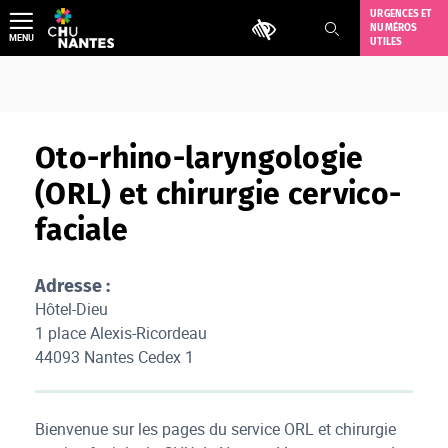
Aller
URGENCES ET
Outils d'accessibilité
NUMÉROS
au
MENU
UTILES
contenu
Oto-rhino-laryngologie
(ORL) et chirurgie cervico-
faciale
Adresse :
Hôtel-Dieu
1 place Alexis-Ricordeau
44093 Nantes Cedex 1
Bienvenue sur les pages du service ORL et chirurgie