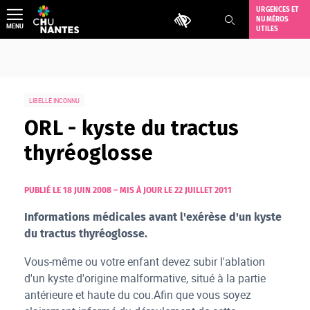
Aller
URGENCES ET
Outils d'accessibilité
NUMÉROS
au
MENU
UTILES
contenu
LIBELLÉ INCONNU
ORL - kyste du tractus
thyréoglosse
PUBLIÉ LE 18 JUIN 2008
–
MIS À JOUR LE 22 JUILLET 2011
Informations médicales avant l'exérèse d'un kyste
du tractus thyréoglosse.
Vous-même ou votre enfant devez subir l'ablation
d'un kyste d'origine malformative, situé à la partie
antérieure et haute du cou.Afin que vous soyez