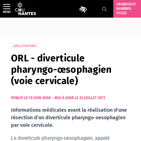
Aller
URGENCES ET
Outils d'accessibilité
NUMÉROS
au
MENU
UTILES
contenu
LIBELLÉ INCONNU
ORL - diverticule
pharyngo-œsophagien
(voie cervicale)
PUBLIÉ LE 19 JUIN 2008
–
MIS À JOUR LE 22 JUILLET 2011
Informations médicales avant la réalisation d'une
résection d'un diverticule pharyngo-oesophagien
par voie cervicale.
Le diverticule pharyngo-oesophagien, appelé