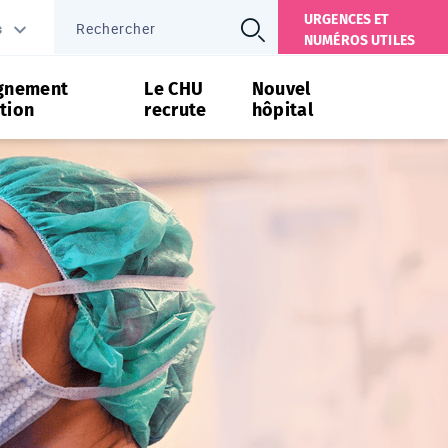
URGENCES ET
s
NUMÉROS UTILES
gnement
Le CHU
Nouvel
tion
recrute
hôpital