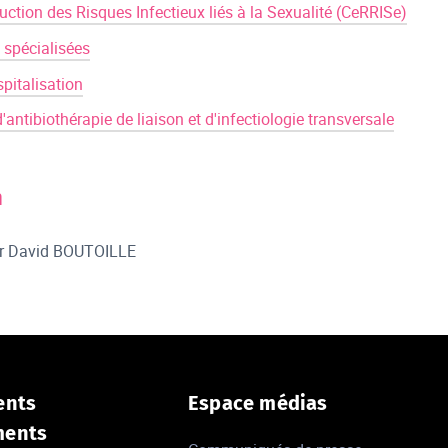
uction des Risques Infectieux liés à la Sexualité (CeRRISe)
 spécialisées
spitalisation
'antibiothérapie de liaison et d'infectiologie transversale
n
 Pr David BOUTOILLE
ents
Espace médias
ments