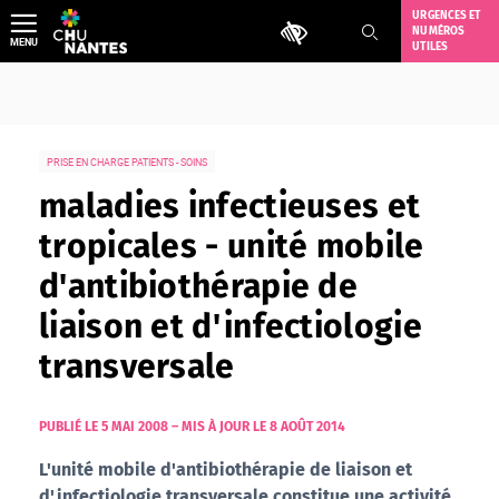
Aller
URGENCES ET
Outils d'accessibilité
NUMÉROS
au
MENU
UTILES
contenu
PRISE EN CHARGE PATIENTS - SOINS
maladies infectieuses et
tropicales - unité mobile
d'antibiothérapie de
liaison et d'infectiologie
transversale
PUBLIÉ LE 5 MAI 2008
–
MIS À JOUR LE 8 AOÛT 2014
L'unité mobile d'antibiothérapie de liaison et
d'infectiologie transversale constitue une activité