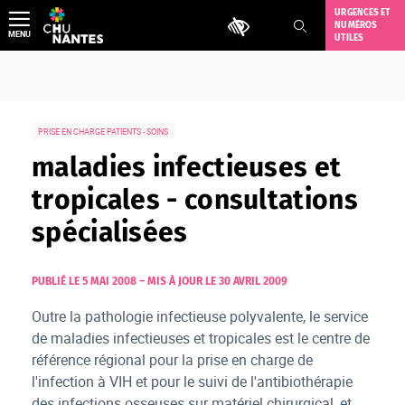
Aller
URGENCES ET
Outils d'accessibilité
NUMÉROS
au
MENU
UTILES
contenu
PRISE EN CHARGE PATIENTS - SOINS
maladies infectieuses et
tropicales - consultations
spécialisées
PUBLIÉ LE 5 MAI 2008
–
MIS À JOUR LE 30 AVRIL 2009
Outre la pathologie infectieuse polyvalente, le service
de maladies infectieuses et tropicales est le centre de
référence régional pour la prise en charge de
l'infection à VIH et pour le suivi de l'antibiothérapie
des infections osseuses sur matériel chirurgical, et