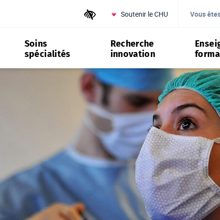
Soutenir le CHU
Outils d'accessibilité
Vous ête
Soins
Recherche
Ensei
spécialités
innovation
forma