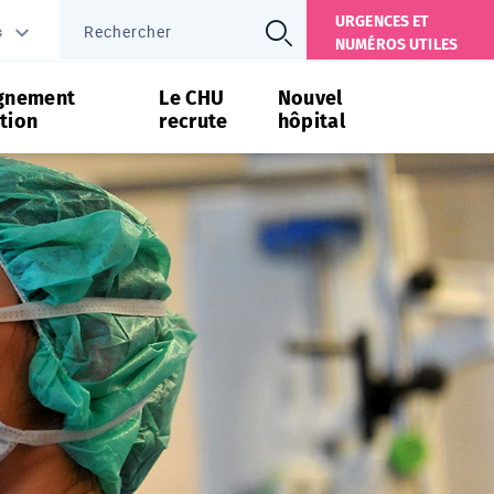
URGENCES ET
s
NUMÉROS UTILES
gnement
Le CHU
Nouvel
tion
recrute
hôpital