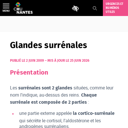
Aller
URGENCES ET
Outils d'accessibilité
NUMÉROS
au
MENU
UTILES
contenu
Glandes surrénales
PUBLIÉ LE 2 JUIN 2009
–
MIS À JOUR LE 25 JUIN 2026
Présentation
Les
situées, comme leur
surrénales sont 2 glandes
nom l'indique, au-dessus des reins.
Chaque
:
surrénale est composée de 2 parties
une partie externe appelée
la cortico-surrénale
qui sécrète le cortisol, l'aldostérone et les
androgènes surrénaliens.