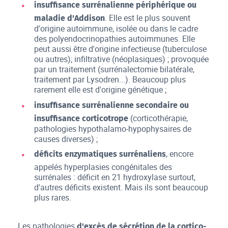
insuffisance surrénalienne périphérique ou
. Elle est le plus souvent
maladie d'Addison
d'origine autoimmune, isolée ou dans le cadre
des polyendocrinopathies autoimmunes. Elle
peut aussi être d'origine infectieuse (tuberculose
ou autres); infiltrative (néoplasiques) ; provoquée
par un traitement (surrénalectomie bilatérale,
traitement par Lysodren...). Beaucoup plus
rarement elle est d'origine génétique ;
insuffisance surrénalienne secondaire ou
(corticothérapie,
insuffisance corticotrope
pathologies hypothalamo-hypophysaires de
causes diverses) ;
, encore
déficits enzymatiques surrénaliens
appelés hyperplasies congénitales des
surrénales : déficit en 21 hydroxylase surtout,
d'autres déficits existent. Mais ils sont beaucoup
plus rares.
Les pathologies
d'excès de sécrétion de la cortico-