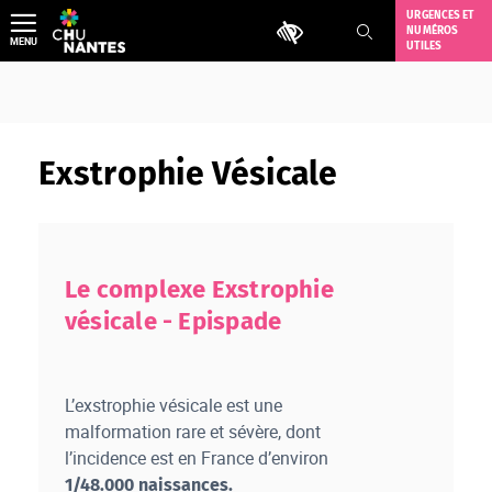
Aller
URGENCES ET
Outils d'accessibilité
NUMÉROS
au
MENU
UTILES
contenu
Exstrophie Vésicale
Le complexe Exstrophie
vésicale - Epispade
L’exstrophie vésicale est une
malformation rare et sévère, dont
l’incidence est en France d’environ
1/48.000 naissances.