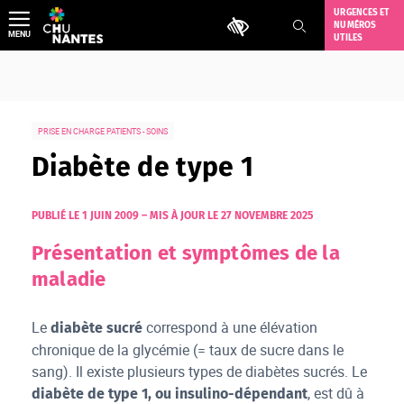
Aller
URGENCES ET
Outils d'accessibilité
NUMÉROS
au
MENU
UTILES
contenu
PRISE EN CHARGE PATIENTS - SOINS
Diabète de type 1
PUBLIÉ LE 1 JUIN 2009
–
MIS À JOUR LE 27 NOVEMBRE 2025
Présentation et symptômes de la
maladie
Le
correspond à une élévation
diabète sucré
chronique de la glycémie (= taux de sucre dans le
sang). Il existe plusieurs types de diabètes sucrés. Le
, est dû à
diabète de type 1, ou insulino-dépendant