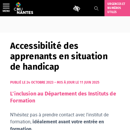
Aller
URGENCES ET
Outils d'accessibilité
NUMÉROS
au
MENU
UTILES
contenu
Accessibilité des
apprenants en situation
de handicap
PUBLIÉ LE 24 OCTOBRE 2023
–
MIS À JOUR LE 11 JUIN 2025
L'inclusion au Département des Instituts de
Formation
N'hésitez pas à prendre contact avec l'institut de
formation,
idéalement avant votre entrée en
formation.