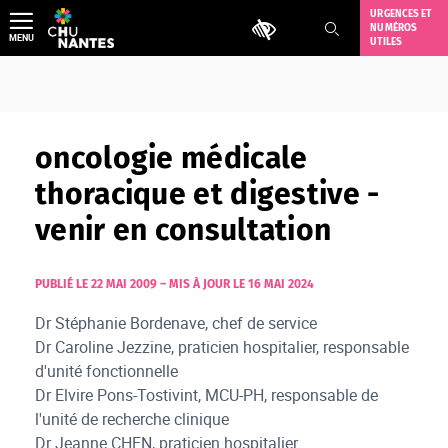
Aller
URGENCES ET
Outils d'accessibilité
NUMÉROS
au
MENU
UTILES
contenu
oncologie médicale
thoracique et digestive -
venir en consultation
PUBLIÉ LE 22 MAI 2009
–
MIS À JOUR LE 16 MAI 2024
Dr Stéphanie Bordenave, chef de service
Dr Caroline Jezzine, praticien hospitalier, responsable
d'unité fonctionnelle
Dr Elvire Pons-Tostivint, MCU-PH, responsable de
l'unité de recherche clinique
Dr Jeanne CHEN, praticien hospitalier