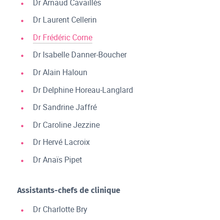
Dr Arnaud Cavaillès
Dr Laurent Cellerin
Dr Frédéric Corne
Dr Isabelle Danner-Boucher
Dr Alain Haloun
Dr Delphine Horeau-Langlard
Dr Sandrine Jaffré
Dr Caroline Jezzine
Dr Hervé Lacroix
Dr Anaïs Pipet
Assistants-chefs de clinique
Dr Charlotte Bry