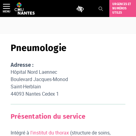
Aller
URGENCES ET
Outils d'accessibilité
NUMÉROS
au
MENU
UTILES
contenu
Pneumologie
Adresse :
Hôpital Nord Laennec
Boulevard Jacques-Monod
Saint-Herblain
44093 Nantes Cedex 1
Présentation du service
Intégré à
l'institut du thorax
(structure de soins,