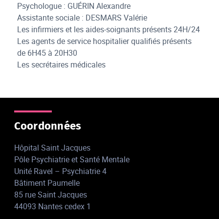
Psychologue : GUÉRIN Alexandre
Assistante sociale : DESMARS Valérie
Les infirmiers et les aides-soignants présents 24H/24
Les agents de service hospitalier qualifiés présents
de 6H45 à 20H30
Les secrétaires médicales
Coordonnées
Hôpital Saint Jacques
Pôle Psychiatrie et Santé Mentale
Unité Ravel – Psychiatrie 4
Bâtiment Paumelle
85 rue Saint Jacques
44093 Nantes cedex 1