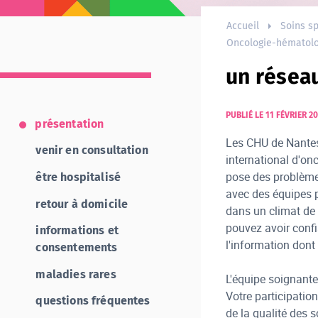
Accueil
Soins sp
Oncologie-hématolo
un réseau
PUBLIÉ LE 11 FÉVRIER 2
présentation
Les CHU de Nantes 
venir en consultation
international d'onc
pose des problèmes
être hospitalisé
avec des équipes p
retour à domicile
dans un climat de 
pouvez avoir conf
informations et
l'information don
consentements
maladies rares
L'équipe soignante
Votre participation
questions fréquentes
de la qualité des s