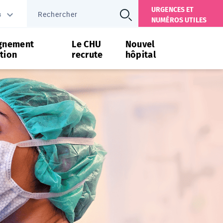
URGENCES ET
s
NUMÉROS UTILES
gnement
Le CHU
Nouvel
tion
recrute
hôpital