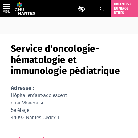
Aller
URGENCES ET
Outils d'accessibilité
NUMÉROS
au
MENU
UTILES
contenu
Service d'oncologie-
hématologie et
immunologie pédiatrique
Adresse :
Hôpital enfant-adolescent
quai Moncousu
5e étage
44093 Nantes Cedex 1