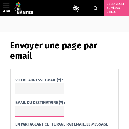
Aller
URGENCES ET
Outils d'accessibilité
NUMÉROS
au
MENU
UTILES
contenu
Envoyer une page par
email
VOTRE ADRESSE EMAIL (*) :
EMAIL DU DESTINATAIRE (*) :
EN PARTAGEANT CETTE PAGE PAR EMAIL, LE MESSAGE