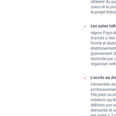
référent du pa
soins et le pr
le projet thér
Les soins inf
région Pays-de
d'accès à des
formé et élab
établissement
(pansement de
domicile par u
organiser cett
L'accès au do
l'ensemble de
professionnels
Elle peut accé
médecin qu'el
définies par v
demande et au
est porté à 2