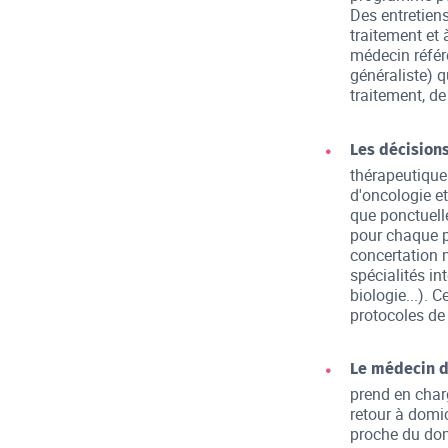
Des entretien
traitement et 
médecin référe
généraliste) q
traitement, de 
Les décision
thérapeutique
d'oncologie e
que ponctuell
pour chaque pa
concertation m
spécialités in
biologie...).
protocoles de
Le médecin d
prend en char
retour à domic
proche du dom