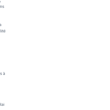
e
ans
a
lité
à
s à
lai