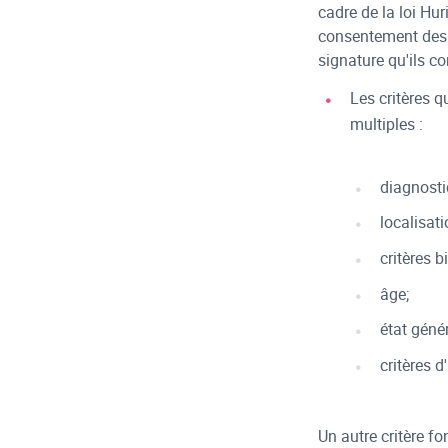
cadre de la loi Hur
consentement des p
signature qu'ils co
Les critères q
multiples :
diagnosti
localisati
critères 
âge;
état génér
critères d
Un autre critère f