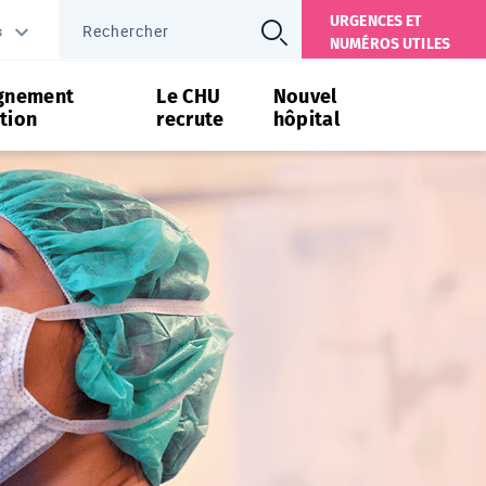
URGENCES ET
s
NUMÉROS UTILES
gnement
Le CHU
Nouvel
tion
recrute
hôpital