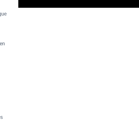
que
 en
es