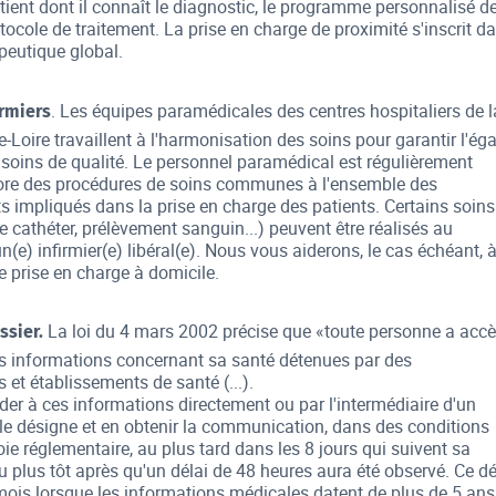
tient dont il connaît le diagnostic, le programme personnalisé d
otocole de traitement. La prise en charge de proximité s'inscrit d
apeutique global.
. Les équipes paramédicales des centres hospitaliers de l
irmiers
-Loire travaillent à l'harmonisation des soins pour garantir l'éga
 soins de qualité. Le personnel paramédical est régulièrement
ore des procédures de soins communes à l'ensemble des
s impliqués dans la prise en charge des patients. Certains soins
 cathéter, prélèvement sanguin...) peuvent être réalisés au
n(e) infirmier(e) libéral(e). Nous vous aiderons, le cas échéant, 
e prise en charge à domicile.
La loi du 4 mars 2002 précise que «toute personne a accè
ssier.
s informations concernant sa santé détenues par des
 et établissements de santé (...).
der à ces informations directement ou par l'intermédiaire d'un
le désigne et en obtenir la communication, dans des conditions
oie réglementaire, au plus tard dans les 8 jours qui suivent sa
 plus tôt après qu'un délai de 48 heures aura été observé. Ce dé
 mois lorsque les informations médicales datent de plus de 5 ans