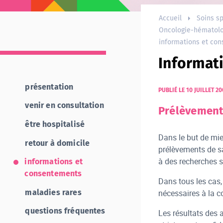
Accueil
Soins sp
Oncologie-hématolo
informations et co
Informat
présentation
PUBLIÉ LE 10 JUILLET 2
venir en consultation
Prélèvements
être hospitalisé
Dans le but de mie
retour à domicile
prélèvements de sa
à des recherches s
informations et
consentements
Dans tous les cas
nécessaires à la c
maladies rares
questions fréquentes
Les résultats des 