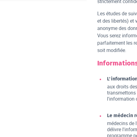
strictement confid
Les études de suiv
et des libertés) e
anonyme des donné
Vous serez informé
parfaitement les r
soit modifiée.
Information
L'information
aux droits de
transmettons l
l'information 
Le médecin r
médecins de l'
délivre l'infor
programme per