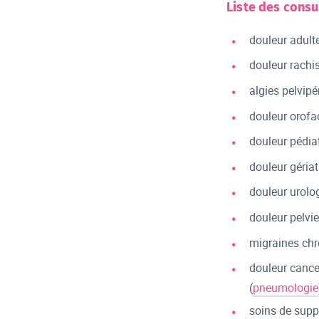
Liste des consu
douleur adulte
douleur rachis
algies pelvip
douleur orofac
douleur pédia
douleur gériat
douleur urolo
douleur pelvi
migraines chr
douleur cance
(
pneumologie
soins de suppo