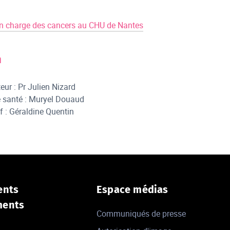
en charge des cancers au CHU de Nantes
n
ur : Pr Julien Nizard
e santé : Muryel Douaud
f : Géraldine Quentin
ents
Espace médias
ments
Communiqués de presse