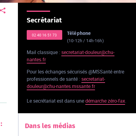
Secrétariat
s
Téléphone
02 40 16 51 73
(10-12h / 14h-16h)
Mail classique :
secretariat-douleur@chu-
nantes.fr
Pour les échanges sécurisés @MSSanté entre
professionnels de santé :
secretariat-
douleur@chu-nantes.mssante.fr
Le secrétariat est dans une
démarche zéro-fax
.
:
Dans les médias