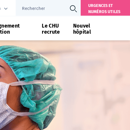
URGENCES ET
s
NUMÉROS UTILES
gnement
Le CHU
Nouvel
tion
recrute
hôpital