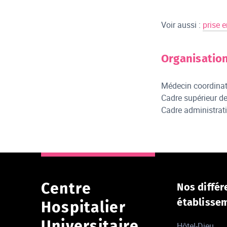
Voir aussi :
prise 
Organisatio
Médecin coordinate
Cadre supérieur d
Cadre administrati
Centre
Nos différ
établisse
Hospitalier
Universitaire
Hôtel-Dieu