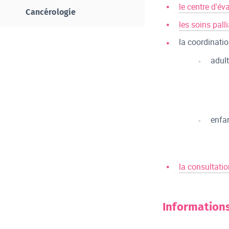
le centre d'év
Cancérologie
les soins palli
la coordinatio
adul
enfa
la consultatio
Information