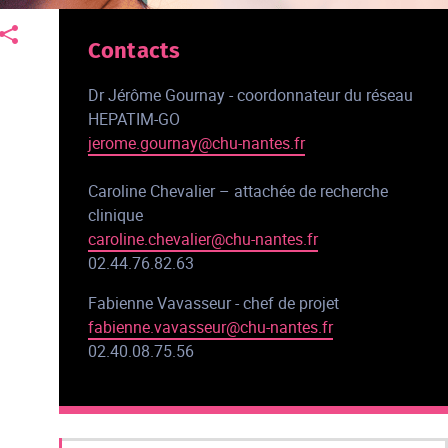
Contacts
Dr Jérôme Gournay - coordonnateur du réseau
HEPATIM-GO
jerome.gournay@chu-nantes.fr
Caroline Chevalier – attachée de recherche
clinique
caroline.chevalier@chu-nantes.fr
02.44.76.82.63
Fabienne Vavasseur - chef de projet
fabienne.vavasseur@chu-nantes.fr
02.40.08.75.56