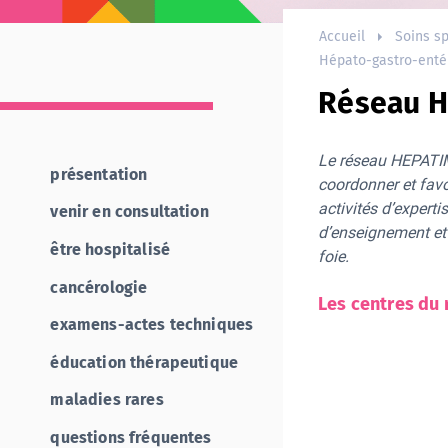
Accueil
Soins sp
Hépato-gastro-enté
Réseau 
Le réseau HEPATI
présentation
coordonner et favo
activités d’experti
venir en consultation
d’enseignement et
être hospitalisé
foie.
cancérologie
Les centres du
examens-actes techniques
éducation thérapeutique
maladies rares
questions fréquentes