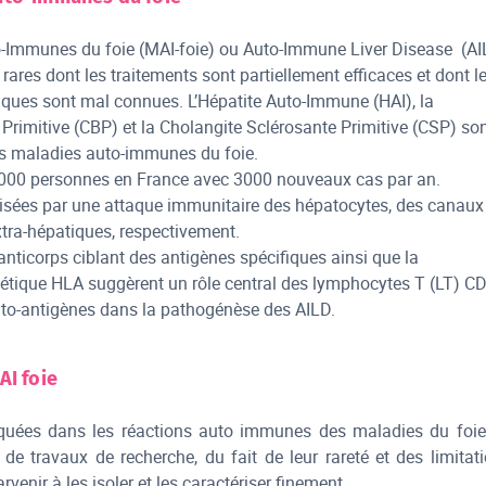
-Immunes du foie (MAI-foie) ou Auto-Immune Liver Disease (AI
rares dont les traitements sont partiellement efficaces et dont l
ues sont mal connues. L’Hépatite Auto-Immune (HAI), la
e Primitive (CBP) et la Cholangite Sclérosante Primitive (CSP) so
les maladies auto-immunes du foie.
0 000 personnes en France avec 3000 nouveaux cas par an.
risées par une attaque immunitaire des hépatocytes, des canaux
 extra-hépatiques, respectivement.
-anticorps ciblant des antigènes spécifiques ainsi que la
nétique HLA suggèrent un rôle central des lymphocytes T (LT) C
uto-antigènes dans la pathogénèse des AILD.
AI foie
iquées dans les réactions auto immunes des maladies du foi
u de travaux de recherche, du fait de leur rareté et des limitat
venir à les isoler et les caractériser finement