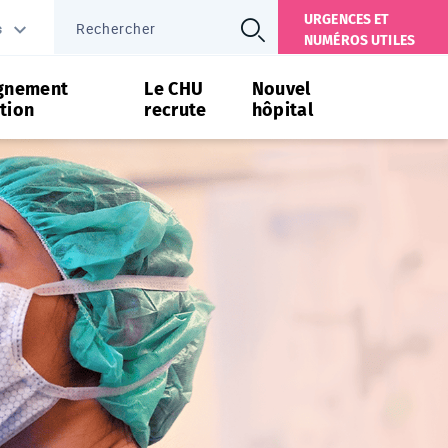
URGENCES ET
s
NUMÉROS UTILES
gnement
Le CHU
Nouvel
tion
recrute
hôpital