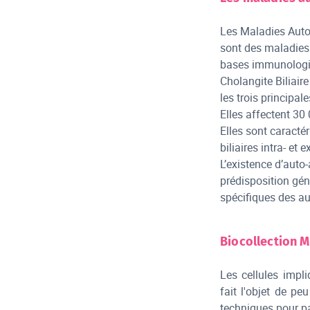
Les Maladies Auto
sont des maladies 
bases immunologiq
Cholangite Biliair
les trois principa
Elles affectent 3
Elles sont caracté
biliaires intra- et
L’existence d’auto
prédisposition gé
spécifiques des a
Biocollection M
Les cellules impl
fait l'objet de pe
techniques pour par