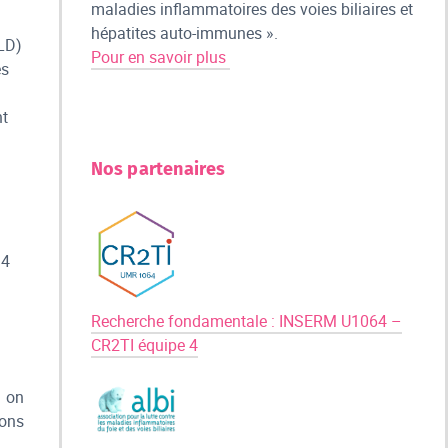
maladies inflammatoires des voies biliaires et
hépatites auto-immunes ».
LD)
Pour en savoir plus
es
nt
Nos partenaires
D4
Recherche fondamentale : INSERM U1064 –
CR2TI équipe 4
e on
ions