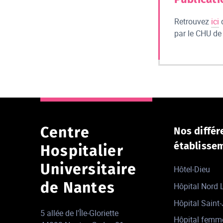
Retrouvez
ici
q
par le CHU de
Centre
Nos différ
établisse
Hospitalier
Universitaire
Hôtel-Dieu
de Nantes
Hôpital Nord
Hôpital Saint
5 allée de l'Île-Gloriette
Hôpital femm