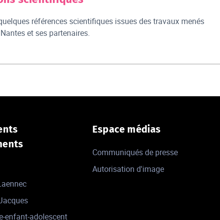
uelques références scientifiques issues des travaux menés
 Nantes et ses partenaires.
ents
Espace médias
ments
Communiqués de presse
Autorisation d'image
 Laennec
-Jacques
e-enfant-adolescent