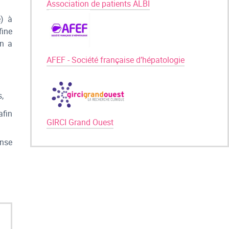
Association de patients ALBI
e) à
fine
on a
AFEF - Société française d’hépatologie
s,
afin
GIRCI Grand Ouest
onse