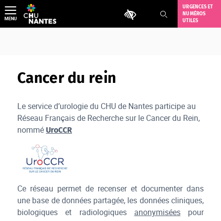
Aller
URGENCES ET
Outils d'accessibilité
NUMÉROS
au
MENU
UTILES
contenu
Cancer du rein
Le service d’urologie du CHU de Nantes participe au
Réseau Français de Recherche sur le Cancer du Rein,
nommé
UroCCR
0
Ce réseau permet de recenser et documenter dans
une base de données partagée, les données cliniques,
biologiques et radiologiques
anonymisées
pour