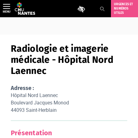
Aller
URGENCES ET
Outils d'accessibilité
NUMÉROS
au
MENU
UTILES
contenu
Radiologie et imagerie
médicale - Hôpital Nord
Laennec
Adresse :
Hôpital Nord Laennec
Boulevard Jacques Monod
44093 Saint-Herblain
Présentation